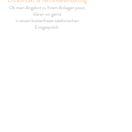
Erstkontakt & Terminvereinbarung
Ob mein Angebot zu Ihrem Anliegen passt,
klären wir gerne
in einem kostenfreien telefonischen
Erstgespräch.
So können wir uns ein erstes Bild voneinander
machen
und gemeinsam den richtigen Rahmen für
Ihre Begleitung finden.
📞
0049 7681
–
2092315
Kostenübernahme
Die Abrechnung erfolgt privat.
In der Regel übernehmen gesetzliche
Krankenkassen die Kosten für Heilpraktiker-
Leistungen nicht.
Einige private Kassen oder
Zusatzversicherungen erstatten einen Teil –
bitte klären Sie dies individuell mit Ihrem
Versicherer.