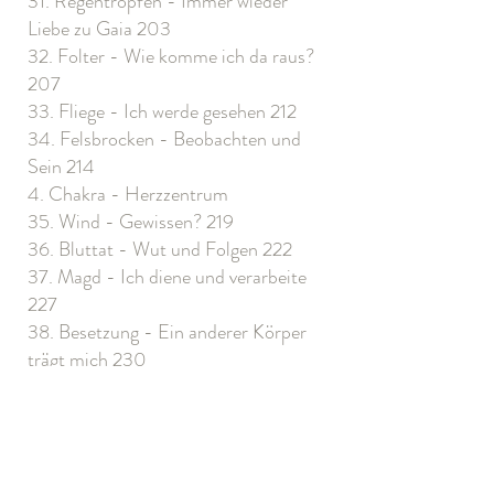
31. Regentropfen - Immer wieder
Liebe zu Gaia 203
32. Folter - Wie komme ich da raus?
207
33. Fliege - Ich werde gesehen 212
34. Felsbrocken - Beobachten und
Sein 214
4. Chakra - Herzzentrum
35. Wind - Gewissen? 219
36. Bluttat - Wut und Folgen 222
37. Magd - Ich diene und verarbeite
227
38. Besetzung - Ein anderer Körper
trägt mich 230
39. Füchsin - Mutterliebe 235
40. Blatt - Leicht und genährt 238
5. Chakra - Thymuszentrum
41. Mutter in Ägypten - Frühes